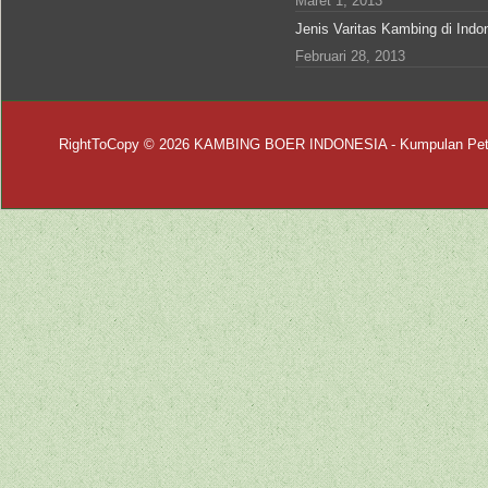
Maret 1, 2013
Jenis Varitas Kambing di Indo
Februari 28, 2013
RightToCopy © 2026
KAMBING BOER INDONESIA
- Kumpulan Pet