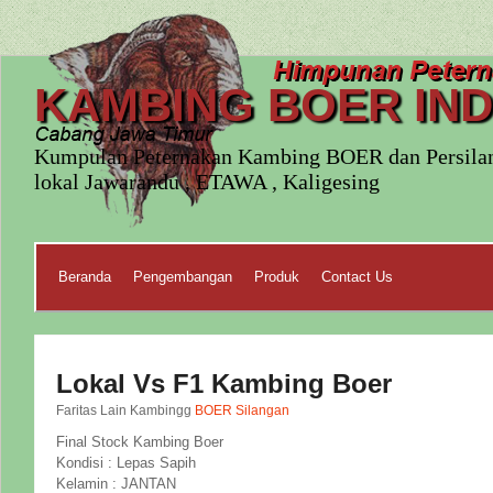
KAMBING BOER IN
Kumpulan Peternakan Kambing BOER dan Persila
lokal Jawarandu , ETAWA , Kaligesing
Beranda
Pengembangan
Produk
Contact Us
Lokal Vs F1 Kambing Boer
Faritas Lain Kambingg
BOER Silangan
Final Stock Kambing Boer
Kondisi : Lepas Sapih
Kelamin : JANTAN