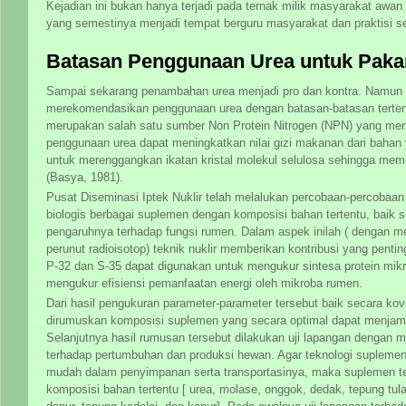
Kejadian ini bukan hanya terjadi pada ternak milik masyarakat awan te
yang semestinya menjadi tempat berguru masyarakat dan praktisi ser
Batasan Penggunaan Urea untuk Paka
Sampai sekarang penambahan urea menjadi pro dan kontra. Namun s
merekomendasikan penggunaan urea dengan batasan-batasan tertent
merupakan salah satu sumber Non Protein Nitrogen (NPN) yang me
penggunaan urea dapat meningkatkan nilai gizi makanan dari bahan
untuk merenggangkan ikatan kristal molekul selulosa sehingga 
(Basya, 1981).
Pusat Diseminasi Iptek Nuklir telah melalukan percobaan-percobaan
biologis berbagai suplemen dengan komposisi bahan tertentu, baik sec
pengaruhnya terhadap fungsi rumen. Dalam aspek inilah ( dengan m
perunut radioisotop) teknik nuklir memberikan kontribusi yang pentin
P-32 dan S-35 dapat digunakan untuk mengukur sintesa protein mik
mengukur efisiensi pemanfaatan energi oleh mikroba rumen.
Dari hasil pengukuran parameter-parameter tersebut baik secara kov
dirumuskan komposisi suplemen yang secara optimal dapat menjami
Selanjutnya hasil rumusan tersebut dilakukan uji lapangan dengan
terhadap pertumbuhan dan produksi hewan. Agar teknologi suplemen 
mudah dalam penyimpanan serta transportasinya, maka suplemen ter
komposisi bahan tertentu [ urea, molase, onggok, dedak, tepung tulan