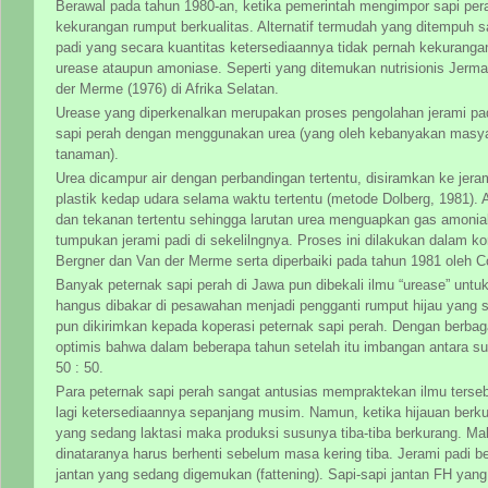
Berawal pada tahun 1980-an, ketika pemerintah mengimpor sapi per
kekurangan rumput berkualitas. Alternatif termudah yang ditempuh sa
padi yang secara kuantitas ketersediaannya tidak pernah kekuranga
urease ataupun amoniase. Seperti yang ditemukan nutrisionis Jerm
der Merme (1976) di Afrika Selatan.
Urease yang diperkenalkan merupakan proses pengolahan jerami padi
sapi perah dengan menggunakan urea (yang oleh kebanyakan masya
tanaman).
Urea dicampur air dengan perbandingan tertentu, disiramkan ke jer
plastik kedap udara selama waktu tertentu (metode Dolberg, 1981). 
dan tekanan tertentu sehingga larutan urea menguapkan gas amonia
tumpukan jerami padi di sekelilngnya. Proses ini dilakukan dalam k
Bergner dan Van der Merme serta diperbaiki pada tahun 1981 oleh C
Banyak peternak sapi perah di Jawa pun dibekali ilmu “urease” unt
hangus dibakar di pesawahan menjadi pengganti rumput hijau yang se
pun dikirimkan kepada koperasi peternak sapi perah. Dengan berbag
optimis bahwa dalam beberapa tahun setelah itu imbangan antara s
50 : 50.
Para peternak sapi perah sangat antusias mempraktekan ilmu terse
lagi ketersediaannya sepanjang musim. Namun, ketika hijauan berkual
yang sedang laktasi maka produksi susunya tiba-tiba berkurang. Ma
dinataranya harus berhenti sebelum masa kering tiba. Jerami padi ber
jantan yang sedang digemukan (fattening). Sapi-sapi jantan FH yan