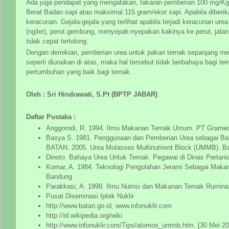
Ada juga pendapat yang mengatakan, takaran pemberian 100 mg/Kg
Berat Badan sapi atau maksimal 115 gram/ekor sapi. Apabila diberik
keracunan. Gejala-gejala yang terlihat apabila terjadi keracunan urea
(ngiler), perut gembung, menyepak-nyepakan kakinya ke perut, jala
tidak cepat tertolong.
Dengan demikian, pemberian urea untuk pakan ternak sepanjang me
seperti diuraikan di atas, maka hal tersebut tidak berbahaya bagi te
pertumbuhan yang baik bagi ternak.
Oleh : Sri Hindrawati, S.Pt (BPTP JABAR)
Daftar Pustaka :
Anggorodi, R. 1994. Ilmu Makanan Ternak Umum. PT Gramed
Basya S. 1981. Penggunaan dan Pemberian Urea sebagai Ba
BATAN. 2005. Urea Molasses Multinutrient Block (UMMB). Ba
Dinoto. Bahaya Urea Untuk Ternak. Pegawai di Dinas Pertan
Komar, A. 1984. Teknologi Pengolahan Jerami Sebagai Makan
Bandung
Parakkasi, A. 1999. Ilmu Nutrisi dan Makanan Ternak Ruminan
Pusat Diseminasi Iptek Nuklir
http://www.batan.go.id, www.infonuklir.com
http://id.wikipedia.org/wiki
http://www.infonuklir.com/Tips/atomos_ummb.htm. [30 Mei 20