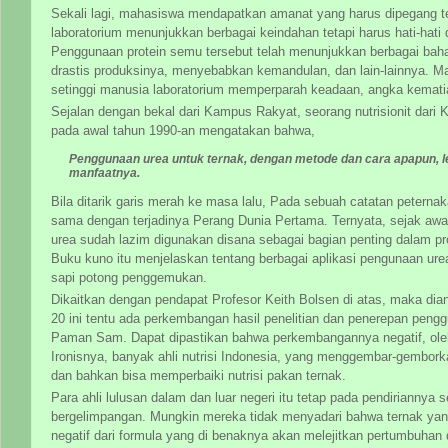
Sekali lagi, mahasiswa mendapatkan amanat yang harus dipegang te
laboratorium menunjukkan berbagai keindahan tetapi harus hati-hati
Penggunaan protein semu tersebut telah menunjukkan berbagai bahaya
drastis produksinya, menyebabkan kemandulan, dan lain-lainnya. Ma
setinggi manusia laboratorium memperparah keadaan, angka kematia
Sejalan dengan bekal dari Kampus Rakyat, seorang nutrisionit dari K
pada awal tahun 1990-an mengatakan bahwa,
Penggunaan urea untuk ternak, dengan metode dan cara apapun, l
manfaatnya.
Bila ditarik garis merah ke masa lalu, Pada sebuah catatan peternak
sama dengan terjadinya Perang Dunia Pertama. Ternyata, sejak aw
urea sudah lazim digunakan disana sebagai bagian penting dalam p
Buku kuno itu menjelaskan tentang berbagai aplikasi pengunaan ure
sapi potong penggemukan.
Dikaitkan dengan pendapat Profesor Keith Bolsen di atas, maka dia
20 ini tentu ada perkembangan hasil penelitian dan penerepan peng
Paman Sam. Dapat dipastikan bahwa perkembangannya negatif, oleh k
Ironisnya, banyak ahli nutrisi Indonesia, yang menggembar-gembork
dan bahkan bisa memperbaiki nutrisi pakan ternak.
Para ahli lulusan dalam dan luar negeri itu tetap pada pendirianny
bergelimpangan. Mungkin mereka tidak menyadari bahwa ternak ya
negatif dari formula yang di benaknya akan melejitkan pertumbuha