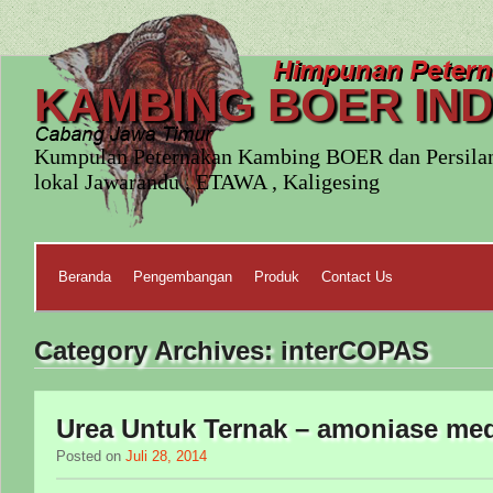
KAMBING BOER IN
Kumpulan Peternakan Kambing BOER dan Persila
lokal Jawarandu , ETAWA , Kaligesing
Beranda
Pengembangan
Produk
Contact Us
Category Archives:
interCOPAS
Urea Untuk Ternak – amoniase me
Posted on
Juli 28, 2014