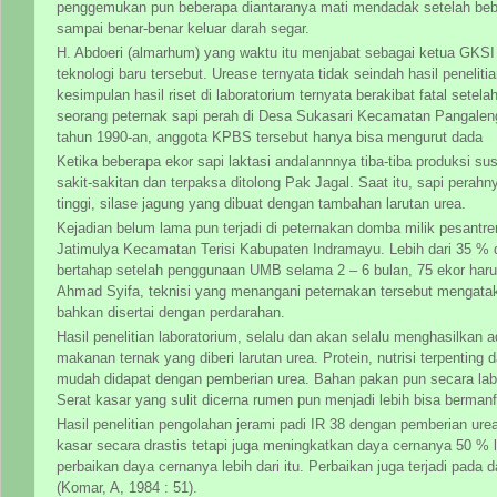
penggemukan pun beberapa diantaranya mati mendadak setelah beb
sampai benar-benar keluar darah segar.
H. Abdoeri (almarhum) yang waktu itu menjabat sebagai ketua GKS
teknologi baru tersebut. Urease ternyata tidak seindah hasil penelit
kesimpulan hasil riset di laboratorium ternyata berakibat fatal setela
seorang peternak sapi perah di Desa Sukasari Kecamatan Pangalen
tahun 1990-an, anggota KPBS tersebut hanya bisa mengurut dada
Ketika beberapa ekor sapi laktasi andalannnya tiba-tiba produksi su
sakit-sakitan dan terpaksa ditolong Pak Jagal. Saat itu, sapi perah
tinggi, silase jagung yang dibuat dengan tambahan larutan urea.
Kejadian belum lama pun terjadi di peternakan domba milik pesant
Jatimulya Kecamatan Terisi Kabupaten Indramayu. Lebih dari 35 % 
bertahap setelah penggunaan UMB selama 2 – 6 bulan, 75 ekor harus 
Ahmad Syifa, teknisi yang menangani peternakan tersebut mengatak
bahkan disertai dengan perdarahan.
Hasil penelitian laboratorium, selalu dan akan selalu menghasilkan 
makanan ternak yang diberi larutan urea. Protein, nutrisi terpenting 
mudah didapat dengan pemberian urea. Bahan pakan pun secara lab
Serat kasar yang sulit dicerna rumen pun menjadi lebih bisa bermanf
Hasil penelitian pengolahan jerami padi IR 38 dengan pemberian ur
kasar secara drastis tetapi juga meningkatkan daya cernanya 50 % 
perbaikan daya cernanya lebih dari itu. Perbaikan juga terjadi pada
(Komar, A, 1984 : 51).