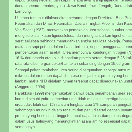
dapur, tepung kedelai, dan kapur]. Pada awalnya uji lapangan terha
daerah secara terbatas, yaitu: Jawa Barat, Jawa Tengah, Daerah I
Lampung.
Uji coba tersebut dilaksanakan bersama dengan Direktorat Bina Prod
Peternakan dan Dinas Peternakan Daerah Tingkat Propinsi dan Kab
Van Soest (1982), menyatakan pemakaian urea sebagai sumber amon
menghidrolisis ikatan lignoselulosa, dan menghancurkan lignohemis
serat selulosa sehingga memudahkan enzim selulosa bekerja. Peng
makanan sapi potong dalam batas tertentu, seperti penggunaan ure
pembentukan asam asetat. Urea mempunyai kandungan nitrogen (N) 
16 % dari protein atau bila dijabarkan protein setara dengan 5,25 k
rata-rata diberi 5 gram/ekor/hari akan sebanding dengan 19,63 gram p
Sebagai pakan tambahan urea sering dipergunakan sebagai ransum t
mikroba dalam rumen dapat disintesa menjadi zat protein yang ber
lambat, maka NH3 didalam rumen tersebut dapat dipergunakan untuk
(Anggorodi, 1994).
Parakkasi (1999) mengemukakan bahwa pada penambahan urea seb
harus dipenuhi yaitu pemberian urea tidak melebihi sepertiga bagian d
urea tidak lebih dari 1% ransum lengkap atau 3% campuran penguat
sehomogen mungkin dalam ransum dan perlu disertai dengan penamb
protein yang berkualitas tinggi tersebut dapat lolos dari proses deg
dalam usus halusyang memungkinkan asam amino essensial dapat d
semangnya.