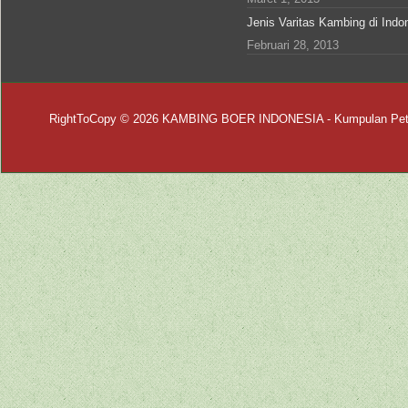
Jenis Varitas Kambing di Indo
Februari 28, 2013
RightToCopy © 2026
KAMBING BOER INDONESIA
- Kumpulan Pet