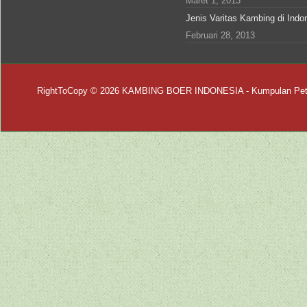
Maret 1, 2013
Jenis Varitas Kambing di Indo
Februari 28, 2013
RightToCopy © 2026
KAMBING BOER INDONESIA
- Kumpulan Pet