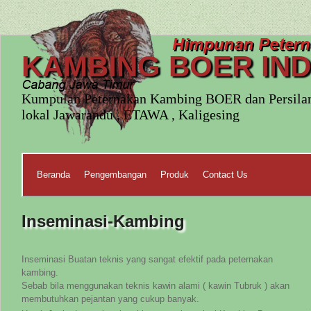
KAMBING BOER IN
Kumpulan Peternakan Kambing BOER dan Persila
lokal Jawarandu , ETAWA , Kaligesing
Beranda
Pengembangan
Produk
Contact Us
Inseminasi-Kambing
Inseminasi Buatan teknis yang sangat efektif pada peternakan
kambing.
Sebab bila menggunakan teknis kawin alami ( kawin Tubruk ) akan
membutuhkan pejantan yang cukup banyak.